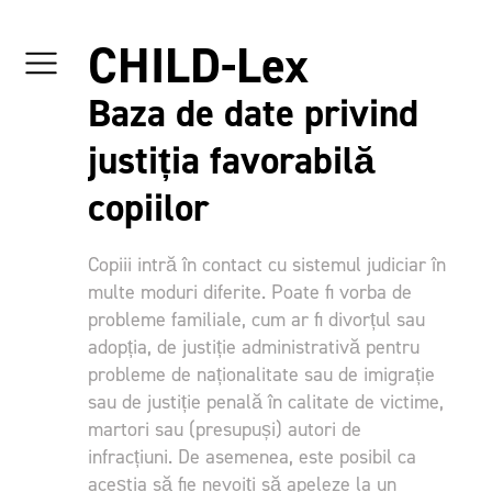
CHILD-Lex
Baza de date privind
justiția favorabilă
copiilor
Copiii intră în contact cu sistemul judiciar în
multe moduri diferite. Poate fi vorba de
probleme familiale, cum ar fi divorțul sau
adopția, de justiție administrativă pentru
probleme de naționalitate sau de imigrație
sau de justiție penală în calitate de victime,
martori sau (presupuși) autori de
infracțiuni. De asemenea, este posibil ca
aceștia să fie nevoiți să apeleze la un