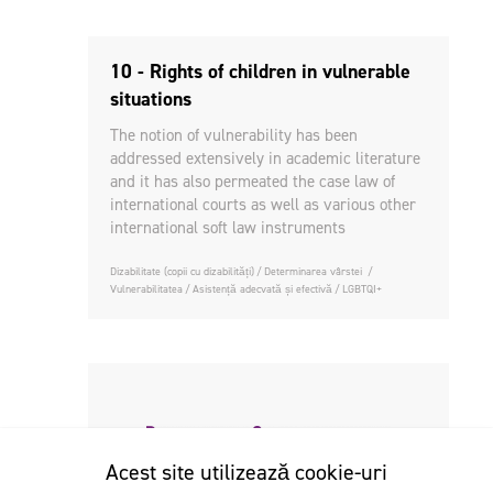
10 - Rights of children in vulnerable
situations
The notion of vulnerability has been
addressed extensively in academic literature
and it has also permeated the case law of
international courts as well as various other
international soft law instruments
Dizabilitate (copii cu dizabilități)
Determinarea vârstei
Vulnerabilitatea
Asistență adecvată și efectivă
LGBTQI+
Acest site utilizează cookie-uri