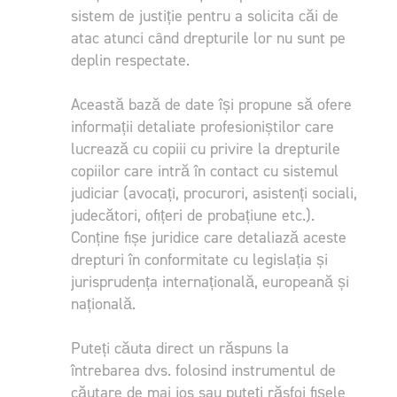
sistem de justiție pentru a solicita căi de
atac atunci când drepturile lor nu sunt pe
deplin respectate.
Această bază de date își propune să ofere
informații detaliate profesioniștilor care
lucrează cu copiii cu privire la drepturile
copiilor care intră în contact cu sistemul
judiciar (avocați, procurori, asistenți sociali,
judecători, ofițeri de probațiune etc.).
Conține fișe juridice care detaliază aceste
drepturi în conformitate cu legislația și
jurisprudența internațională, europeană și
națională.
Puteți căuta direct un răspuns la
întrebarea dvs. folosind instrumentul de
căutare de mai jos sau puteți răsfoi fișele