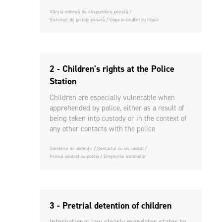
Vârsta minimă de răspundere penală
Sistemul de justiție penală
Copii în conflict cu legea
2 - Children's rights at the Police
Station
Children are especially vulnerable when
apprehended by police, either as a result of
being taken into custody or in the context of
any other contacts with the police
Conditiile de detenție
Contactul cu un avocat
Primul contact cu poliția
Drepturile victimelor
3 - Pretrial detention of children