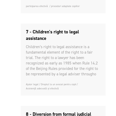
participarea efectivă
proceduri adaptate copiilor
7 - Children's right to legal
assistance
Children’s right to legal assistance is a
fundamental element of the right to a fair
trial. The right to a lawyer has been
recognized as early as 1985 when Rule 14.2
of the Beijing Rules provided for the right to
be represented by a legal adviser througho
Ajutor legal
Dreptul la un avocat pentru copii
Asistență adecvată și efectivă
8 - Diversion from formal judicial